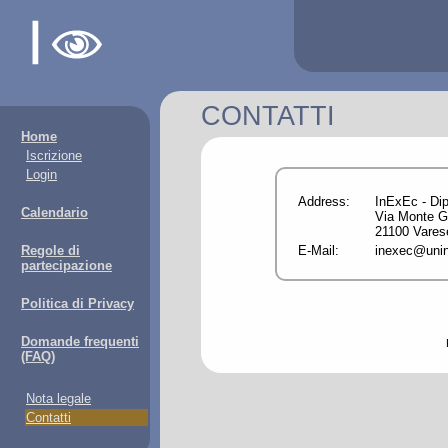
CONTATTI
Home
Iscrizione
Login
Address:
InExEc - Dip
Calendario
Via Monte G
21100 Varese
Regole di
E-Mail:
inexec@unins
partecipazione
Politica di Privacy
Domande frequenti
(FAQ)
Nota legale
Contatti