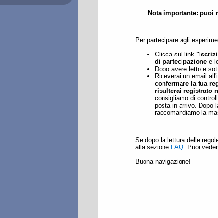
Nota importante: puoi re
Per partecipare agli esperimen
Clicca sul link
"Iscriz
di partecipazione
e l
Dopo avere letto e sott
Riceverai un email all'
confermare la tua re
risulterai registrato 
consigliamo di controll
posta in arrivo. Dopo l
raccomandiamo la massi
Se dopo la lettura delle regol
alla sezione
FAQ
. Puoi vede
Buona navigazione!